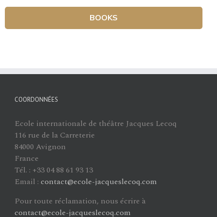
BOOKS
COORDONNÉES
Ecole internationale de théâtre Jacques Lecoq
116 rue de la Carreterie
84000 Avignon
France
Tél. : +33 04 88 61 93 13
Email :
contact@ecole-jacqueslecoq.com
Pour toute réclamation, nous écrire à
contact@ecole-jacqueslecoq.com